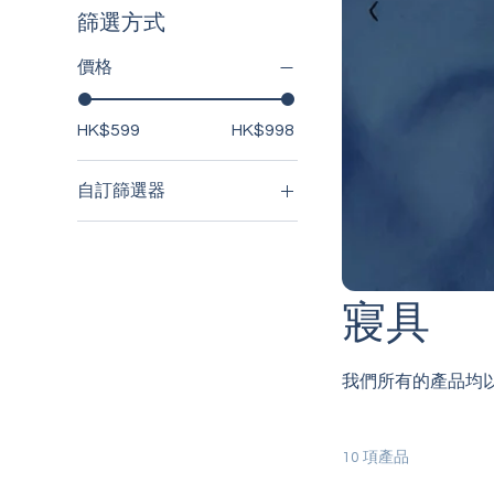
篩選方式
價格
HK$599
HK$998
自訂篩選器
寢具
枕頭
寢具
我們所有的產品均
10 項產品