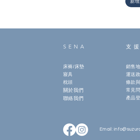
新增
SENA
支
床褥/床墊
銷售
寢具
運送
枕頭
條款
關於我們
常見
產品
聯絡我們
Email:
info@suzur