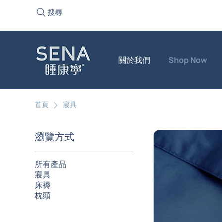
搜尋
關於我們
Shop Now
首頁
寢具
瀏覽方式
所有產品
寢具
床褥
枕頭