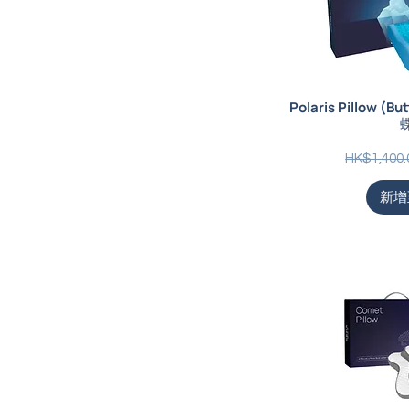
Polaris Pillow (
一般價格
HK$1,400.
新增