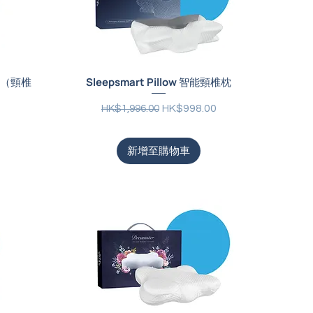
冰感枕（頸椎
Sleepsmart Pillow 智能頸椎枕
一般價格
促銷價格
HK$998.00
HK$1,996.00
新增至購物車